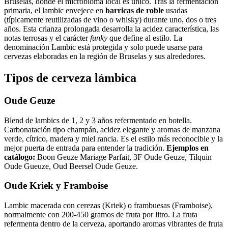
Bruselas, donde el microbioma local es único. Tras la fermentación
primaria, el lambic envejece en
barricas de roble
usadas
(típicamente reutilizadas de vino o whisky) durante uno, dos o tres
años. Esta crianza prolongada desarrolla la acidez característica, las
notas terrosas y el carácter
funky
que define al estilo. La
denominación Lambic está protegida y solo puede usarse para
cervezas elaboradas en la región de Bruselas y sus alrededores.
Tipos de cerveza lámbica
Oude Geuze
Blend de lambics de 1, 2 y 3 años refermentado en botella.
Carbonatación tipo champán, acidez elegante y aromas de manzana
verde, cítrico, madera y miel rancia. Es el estilo más reconocible y la
mejor puerta de entrada para entender la tradición.
Ejemplos en
catálogo:
Boon Geuze Mariage Parfait, 3F Oude Geuze, Tilquin
Oude Gueuze, Oud Beersel Oude Geuze.
Oude Kriek y Framboise
Lambic macerada con cerezas (Kriek) o frambuesas (Framboise),
normalmente con 200-450 gramos de fruta por litro. La fruta
refermenta dentro de la cerveza, aportando aromas vibrantes de fruta