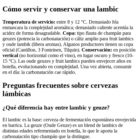
Cómo servir y conservar una lambic
Temperatura de servicio:
entre 8 y 12 °C. Demasiado fría
enmascara la complejidad aromática; demasiado caliente acentúa la
acidez de forma desagradable.
Copa:
tipo flauta de champán para
geuzes (potencia la carbonatación) o cáliz amplio para fruit lambics
y oude lambik (libera aromas). Algunos productores tienen su copa
oficial (Cantillon, 3 Fonteinen, Tilquin).
Conservación:
en posición
vertical
(no horizontal como el vino), en lugar oscuro y fresco (10-
15 °C). Las oude geuzes y fruit lambics pueden envejecer años en
botella, evolucionando en complejidad. Una vez abierta, consumir
en el día: la carbonatación cae rápido.
Preguntas frecuentes sobre cervezas
lámbicas
¿Qué diferencia hay entre lambic y geuze?
El lambic es la base: cerveza de fermentación espontánea envejecida
en barrica. La geuze (Oude Geuze) es un blend de lambics de
distintas edades refermentado en botella, lo que le aporta la
carbonatación tipo champán que la distingue.