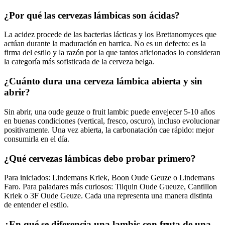
¿Por qué las cervezas lámbicas son ácidas?
La acidez procede de las bacterias lácticas y los Brettanomyces que
actúan durante la maduración en barrica. No es un defecto: es la
firma del estilo y la razón por la que tantos aficionados lo consideran
la categoría más sofisticada de la cerveza belga.
¿Cuánto dura una cerveza lámbica abierta y sin
abrir?
Sin abrir, una oude geuze o fruit lambic puede envejecer 5-10 años
en buenas condiciones (vertical, fresco, oscuro), incluso evolucionar
positivamente. Una vez abierta, la carbonatación cae rápido: mejor
consumirla en el día.
¿Qué cervezas lámbicas debo probar primero?
Para iniciados: Lindemans Kriek, Boon Oude Geuze o Lindemans
Faro. Para paladares más curiosos: Tilquin Oude Gueuze, Cantillon
Kriek o 3F Oude Geuze. Cada una representa una manera distinta
de entender el estilo.
¿En qué se diferencia una lambic con fruta de una