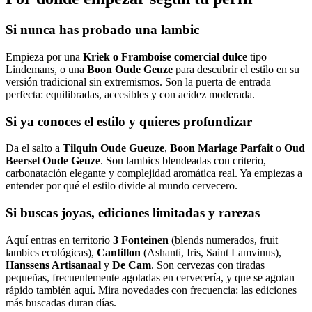
Si nunca has probado una lambic
Empieza por una
Kriek o Framboise comercial dulce
tipo
Lindemans, o una
Boon Oude Geuze
para descubrir el estilo en su
versión tradicional sin extremismos. Son la puerta de entrada
perfecta: equilibradas, accesibles y con acidez moderada.
Si ya conoces el estilo y quieres profundizar
Da el salto a
Tilquin Oude Gueuze
,
Boon Mariage Parfait
o
Oud
Beersel Oude Geuze
. Son lambics blendeadas con criterio,
carbonatación elegante y complejidad aromática real. Ya empiezas a
entender por qué el estilo divide al mundo cervecero.
Si buscas joyas, ediciones limitadas y rarezas
Aquí entras en territorio
3 Fonteinen
(blends numerados, fruit
lambics ecológicas),
Cantillon
(Ashanti, Iris, Saint Lamvinus),
Hanssens Artisanaal
y
De Cam
. Son cervezas con tiradas
pequeñas, frecuentemente agotadas en cervecería, y que se agotan
rápido también aquí. Mira novedades con frecuencia: las ediciones
más buscadas duran días.