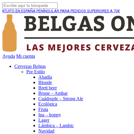
N ESPAÑA PENÍNSULAR PARA PEDIDOS SUPERIORES A 70€
Ayuda
Mi cuenta
Cervezas Belgas
Por Estilo
Abadía
Blonde
Brett beer
Brune – Ambar
Cuádruple – Strong Ale
Ecológica
Fruta
Ipa – hoppy
Lager
Lámbica – Lambic
Navidad