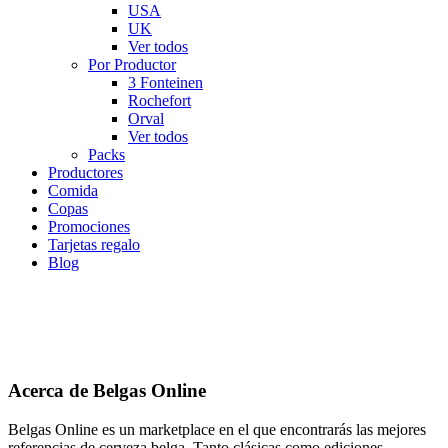
USA
UK
Ver todos
Por Productor
3 Fonteinen
Rochefort
Orval
Ver todos
Packs
Productores
Comida
Copas
Promociones
Tarjetas regalo
Blog
Acerca de Belgas Online
Belgas Online es un marketplace en el que encontrarás las mejores
referencias de cerveza belga. Tanto clásicas como ediciones