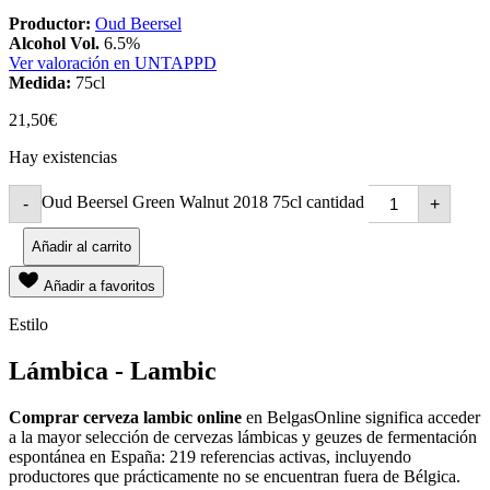
Productor:
Oud Beersel
Alcohol Vol.
6.5%
Ver valoración en UNTAPPD
Medida:
75cl
21,50
€
Hay existencias
Oud Beersel Green Walnut 2018 75cl cantidad
-
+
Añadir al carrito
Añadir a favoritos
Estilo
Lámbica - Lambic
Comprar cerveza lambic online
en BelgasOnline significa acceder
a la mayor selección de cervezas lámbicas y geuzes de fermentación
espontánea en España: 219 referencias activas, incluyendo
productores que prácticamente no se encuentran fuera de Bélgica.