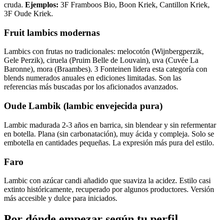
cruda.
Ejemplos:
3F Framboos Bio, Boon Kriek, Cantillon Kriek,
3F Oude Kriek.
Fruit lambics modernas
Lambics con frutas no tradicionales: melocotón (Wijnbergperzik,
Gele Perzik), ciruela (Pruim Belle de Louvain), uva (Cuvée La
Baronne), mora (Braambes). 3 Fonteinen lidera esta categoría con
blends numerados anuales en ediciones limitadas. Son las
referencias más buscadas por los aficionados avanzados.
Oude Lambik (lambic envejecida pura)
Lambic madurada 2-3 años en barrica, sin blendear y sin refermentar
en botella. Plana (sin carbonatación), muy ácida y compleja. Solo se
embotella en cantidades pequeñas. La expresión más pura del estilo.
Faro
Lambic con azúcar candi añadido que suaviza la acidez. Estilo casi
extinto históricamente, recuperado por algunos productores. Versión
más accesible y dulce para iniciados.
Por dónde empezar según tu perfil