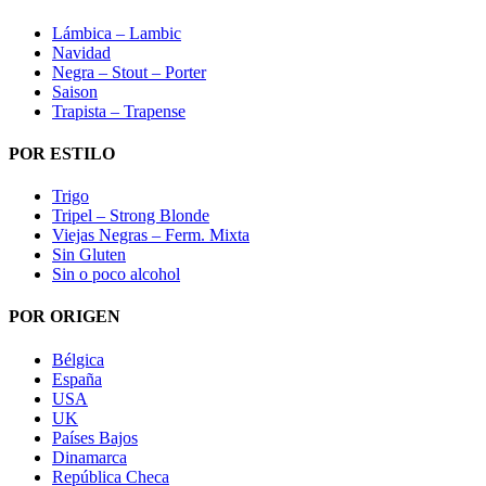
Lámbica – Lambic
Navidad
Negra – Stout – Porter
Saison
Trapista – Trapense
POR ESTILO
Trigo
Tripel – Strong Blonde
Viejas Negras – Ferm. Mixta
Sin Gluten
Sin o poco alcohol
POR ORIGEN
Bélgica
España
USA
UK
Países Bajos
Dinamarca
República Checa