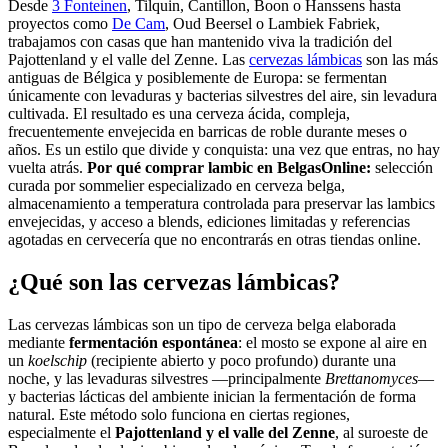
Desde
3 Fonteinen
, Tilquin, Cantillon, Boon o Hanssens hasta
proyectos como
De Cam
, Oud Beersel o Lambiek Fabriek,
trabajamos con casas que han mantenido viva la tradición del
Pajottenland y el valle del Zenne. Las
cervezas lámbicas
son las más
antiguas de Bélgica y posiblemente de Europa: se fermentan
únicamente con levaduras y bacterias silvestres del aire, sin levadura
cultivada. El resultado es una cerveza ácida, compleja,
frecuentemente envejecida en barricas de roble durante meses o
años. Es un estilo que divide y conquista: una vez que entras, no hay
vuelta atrás.
Por qué comprar lambic en BelgasOnline:
selección
curada por sommelier especializado en cerveza belga,
almacenamiento a temperatura controlada para preservar las lambics
envejecidas, y acceso a blends, ediciones limitadas y referencias
agotadas en cervecería que no encontrarás en otras tiendas online.
¿Qué son las cervezas lámbicas?
Las cervezas lámbicas son un tipo de cerveza belga elaborada
mediante
fermentación espontánea
: el mosto se expone al aire en
un
koelschip
(recipiente abierto y poco profundo) durante una
noche, y las levaduras silvestres —principalmente
Brettanomyces
—
y bacterias lácticas del ambiente inician la fermentación de forma
natural. Este método solo funciona en ciertas regiones,
especialmente el
Pajottenland y el valle del Zenne
, al suroeste de