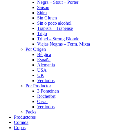
Negra – Stout – Porter
Saison
Sidra
Sin Gluten
Sin o poco alcohol
Trapista – Trapense
Trigo
Tripel – Strong Blonde
Viejas Negras – Ferm. Mixta
Por Origen
Bélgica
España
Alemania
USA
UK
Ver todos
Por Productor
3 Fonteinen
Rochefort
Orval
Ver todos
Packs
Productores
Comida
Copas