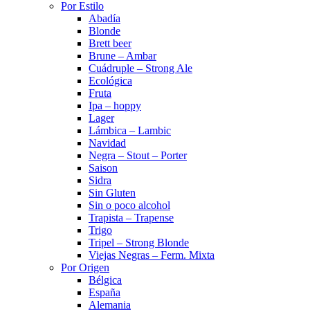
Por Estilo
Abadía
Blonde
Brett beer
Brune – Ambar
Cuádruple – Strong Ale
Ecológica
Fruta
Ipa – hoppy
Lager
Lámbica – Lambic
Navidad
Negra – Stout – Porter
Saison
Sidra
Sin Gluten
Sin o poco alcohol
Trapista – Trapense
Trigo
Tripel – Strong Blonde
Viejas Negras – Ferm. Mixta
Por Origen
Bélgica
España
Alemania