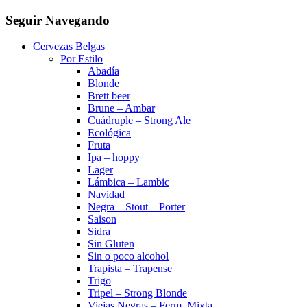
Seguir Navegando
Cervezas Belgas
Por Estilo
Abadía
Blonde
Brett beer
Brune – Ambar
Cuádruple – Strong Ale
Ecológica
Fruta
Ipa – hoppy
Lager
Lámbica – Lambic
Navidad
Negra – Stout – Porter
Saison
Sidra
Sin Gluten
Sin o poco alcohol
Trapista – Trapense
Trigo
Tripel – Strong Blonde
Viejas Negras – Ferm. Mixta