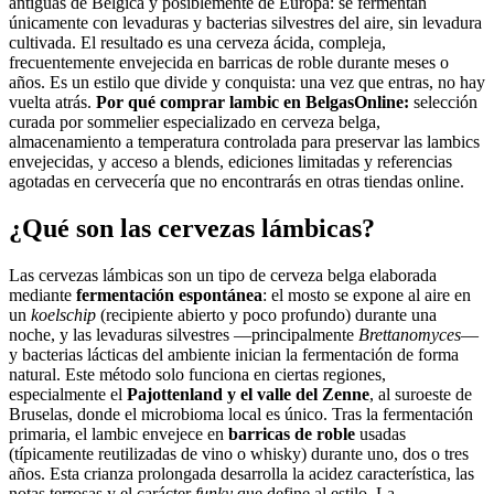
antiguas de Bélgica y posiblemente de Europa: se fermentan
únicamente con levaduras y bacterias silvestres del aire, sin levadura
cultivada. El resultado es una cerveza ácida, compleja,
frecuentemente envejecida en barricas de roble durante meses o
años. Es un estilo que divide y conquista: una vez que entras, no hay
vuelta atrás.
Por qué comprar lambic en BelgasOnline:
selección
curada por sommelier especializado en cerveza belga,
almacenamiento a temperatura controlada para preservar las lambics
envejecidas, y acceso a blends, ediciones limitadas y referencias
agotadas en cervecería que no encontrarás en otras tiendas online.
¿Qué son las cervezas lámbicas?
Las cervezas lámbicas son un tipo de cerveza belga elaborada
mediante
fermentación espontánea
: el mosto se expone al aire en
un
koelschip
(recipiente abierto y poco profundo) durante una
noche, y las levaduras silvestres —principalmente
Brettanomyces
—
y bacterias lácticas del ambiente inician la fermentación de forma
natural. Este método solo funciona en ciertas regiones,
especialmente el
Pajottenland y el valle del Zenne
, al suroeste de
Bruselas, donde el microbioma local es único. Tras la fermentación
primaria, el lambic envejece en
barricas de roble
usadas
(típicamente reutilizadas de vino o whisky) durante uno, dos o tres
años. Esta crianza prolongada desarrolla la acidez característica, las
notas terrosas y el carácter
funky
que define al estilo. La