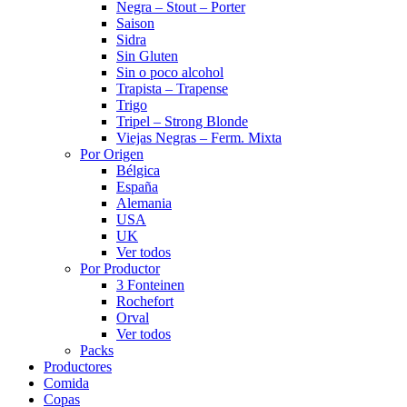
Negra – Stout – Porter
Saison
Sidra
Sin Gluten
Sin o poco alcohol
Trapista – Trapense
Trigo
Tripel – Strong Blonde
Viejas Negras – Ferm. Mixta
Por Origen
Bélgica
España
Alemania
USA
UK
Ver todos
Por Productor
3 Fonteinen
Rochefort
Orval
Ver todos
Packs
Productores
Comida
Copas