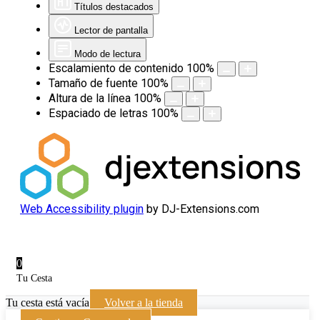
Títulos destacados
Lector de pantalla
Modo de lectura
Escalamiento de contenido
100
%
Tamaño de fuente
100
%
Altura de la línea
100
%
Espaciado de letras
100
%
Web Accessibility plugin
by DJ-Extensions.com
0
Tu Cesta
Tu cesta está vacía
Volver a la tienda