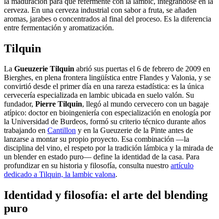
la maduración para que refermente con la lambic, integrándose en la
cerveza. En una cerveza industrial con sabor a fruta, se añaden
aromas, jarabes o concentrados al final del proceso. Es la diferencia
entre fermentación y aromatización.
Tilquin
La
Gueuzerie Tilquin
abrió sus puertas el 6 de febrero de 2009 en
Bierghes, en plena frontera lingüística entre Flandes y Valonia, y se
convirtió desde el primer día en una rareza estadística: es la única
cervecería especializada en lambic ubicada en suelo valón. Su
fundador,
Pierre Tilquin
, llegó al mundo cervecero con un bagaje
atípico: doctor en bioingeniería con especialización en enología por
la Universidad de Burdeos, formó su criterio técnico durante años
trabajando en
Cantillon
y en la Gueuzerie de la Pinte antes de
lanzarse a montar su propio proyecto. Esa combinación —la
disciplina del vino, el respeto por la tradición lámbica y la mirada de
un blender en estado puro— define la identidad de la casa. Para
profundizar en su historia y filosofía, consulta nuestro
artículo
dedicado a Tilquin, la lambic valona
.
Identidad y filosofía: el arte del blending
puro