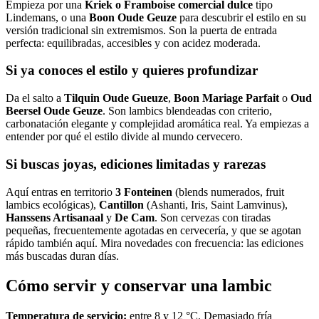
Empieza por una
Kriek o Framboise comercial dulce
tipo
Lindemans, o una
Boon Oude Geuze
para descubrir el estilo en su
versión tradicional sin extremismos. Son la puerta de entrada
perfecta: equilibradas, accesibles y con acidez moderada.
Si ya conoces el estilo y quieres profundizar
Da el salto a
Tilquin Oude Gueuze
,
Boon Mariage Parfait
o
Oud
Beersel Oude Geuze
. Son lambics blendeadas con criterio,
carbonatación elegante y complejidad aromática real. Ya empiezas a
entender por qué el estilo divide al mundo cervecero.
Si buscas joyas, ediciones limitadas y rarezas
Aquí entras en territorio
3 Fonteinen
(blends numerados, fruit
lambics ecológicas),
Cantillon
(Ashanti, Iris, Saint Lamvinus),
Hanssens Artisanaal
y
De Cam
. Son cervezas con tiradas
pequeñas, frecuentemente agotadas en cervecería, y que se agotan
rápido también aquí. Mira novedades con frecuencia: las ediciones
más buscadas duran días.
Cómo servir y conservar una lambic
Temperatura de servicio:
entre 8 y 12 °C. Demasiado fría