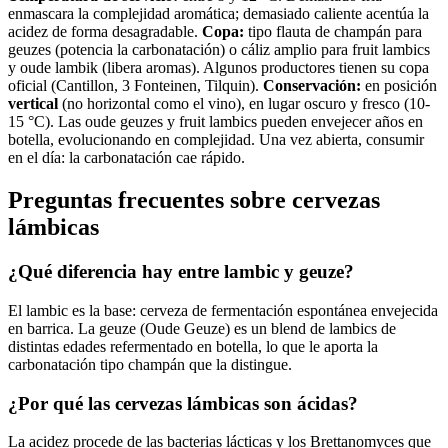
enmascara la complejidad aromática; demasiado caliente acentúa la
acidez de forma desagradable.
Copa:
tipo flauta de champán para
geuzes (potencia la carbonatación) o cáliz amplio para fruit lambics
y oude lambik (libera aromas). Algunos productores tienen su copa
oficial (Cantillon, 3 Fonteinen, Tilquin).
Conservación:
en posición
vertical
(no horizontal como el vino), en lugar oscuro y fresco (10-
15 °C). Las oude geuzes y fruit lambics pueden envejecer años en
botella, evolucionando en complejidad. Una vez abierta, consumir
en el día: la carbonatación cae rápido.
Preguntas frecuentes sobre cervezas
lámbicas
¿Qué diferencia hay entre lambic y geuze?
El lambic es la base: cerveza de fermentación espontánea envejecida
en barrica. La geuze (Oude Geuze) es un blend de lambics de
distintas edades refermentado en botella, lo que le aporta la
carbonatación tipo champán que la distingue.
¿Por qué las cervezas lámbicas son ácidas?
La acidez procede de las bacterias lácticas y los Brettanomyces que