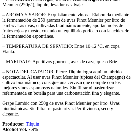
Meunier (250g/l), lúpulo, levaduras salvajes.
– AROMA Y SABOR: Exquisitamente vinosa. Elaborada mediante
la fermentación de 250 gramos de uvas Pinot Meunier por litro de
lambic. Las uvas, cultivadas biodinámicamente, aportan notas de
frutos rojos y mosto, creando un equilibrio perfecto con la acidez de
la fermentación espontánea.
– TEMPERATURA DE SERVICIO: Entre 10-12 °C, en copa
Flauta.
– MARIDAJE: Aperitivos gourmet, aves de caza, queso Brie.
– NOTA DEL CATADOR: Pierre Tilquin logra aquí un híbrido
espectacular. Al usar uvas Pinot Meunier (típicas del Champagne) de
cultivo biodinámico, consigue una cerveza que compite con los
mejores vinos espumosos naturales. Sin filtrar ni pasteurizar,
refermentada en botella para una carbonatación fina y elegante.
Grape Lambic con 250g de uvas Pinot Meunier por litro. Uvas
biodinámicas. Sin filtrar ni pasteurizar. Perfil vinoso, seco y
elegante.
Productor:
Tilquin
Alcohol Vol.
7.9%