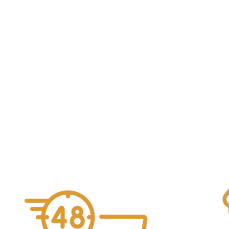
La Salvatge Viu Viu 37,5cl
7,90
€
La Salvatge
Alcohol Vol. 6%
Añadir al carrito