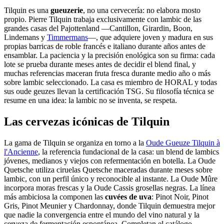
Tilquin es una
gueuzerie
, no una cervecería: no elabora mosto
propio. Pierre Tilquin trabaja exclusivamente con lambic de las
grandes casas del Pajottenland —Cantillon, Girardin, Boon,
Lindemans y
Timmermans
—, que adquiere joven y madura en sus
propias barricas de roble francés e italiano durante años antes de
ensamblar. La paciencia y la precisión enológica son su firma: cada
lote se prueba durante meses antes de decidir el blend final, y
muchas referencias maceran fruta fresca durante medio año o más
sobre lambic seleccionado. La casa es miembro de HORAL y todas
sus oude geuzes llevan la certificación TSG. Su filosofía técnica se
resume en una idea: la lambic no se inventa, se respeta.
Las cervezas icónicas de Tilquin
La gama de Tilquin se organiza en torno a la
Oude Gueuze Tilquin à
l'Ancienne
, la referencia fundacional de la casa: un blend de lambics
jóvenes, medianos y viejos con refermentación en botella. La Oude
Quetsche utiliza ciruelas Quetsche maceradas durante meses sobre
lambic, con un perfil único y reconocible al instante. La Oude Mûre
incorpora moras frescas y la Oude Cassis grosellas negras. La línea
más ambiciosa la componen las
cuvées de uva
: Pinot Noir, Pinot
Gris, Pinot Meunier y Chardonnay, donde Tilquin demuestra mejor
que nadie la convergencia entre el mundo del vino natural y la
cerveza de fermentación espontánea. Completan el catálogo