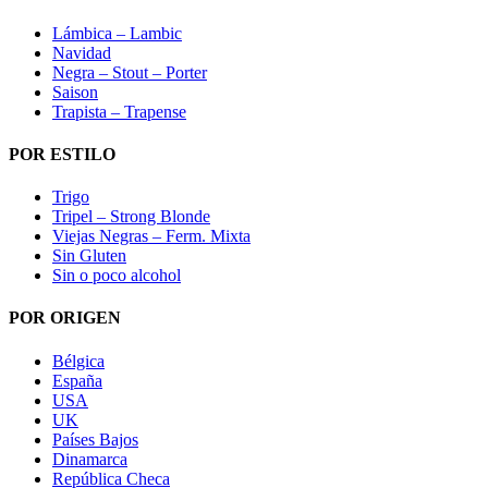
Lámbica – Lambic
Navidad
Negra – Stout – Porter
Saison
Trapista – Trapense
POR ESTILO
Trigo
Tripel – Strong Blonde
Viejas Negras – Ferm. Mixta
Sin Gluten
Sin o poco alcohol
POR ORIGEN
Bélgica
España
USA
UK
Países Bajos
Dinamarca
República Checa