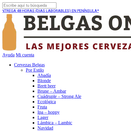
8 HORAS (DIAS LABORABLES) EN PENÍNSULA*
ENVÍO GR
Ayuda
Mi cuenta
Cervezas Belgas
Por Estilo
Abadía
Blonde
Brett beer
Brune – Ambar
Cuádruple – Strong Ale
Ecológica
Fruta
Ipa – hoppy
Lager
Lámbica – Lambic
Navidad