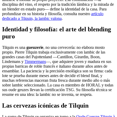
disciplina del vino, el respeto por la tradición lámbica y la mirada de
un blender en estado puro— define la identidad de la casa. Para
profundizar en su historia y filosofía, consulta nuestro
artículo
dedicado a Tilquin, la lambic valona
.
Identidad y filosofía: el arte del blending
puro
Tilquin es una
gueuzerie
, no una cervecería: no elabora mosto
propio. Pierre Tilquin trabaja exclusivamente con lambic de las
grandes casas del Pajottenland —Cantillon, Girardin, Boon,
Lindemans y
Timmermans
—, que adquiere joven y madura en sus
propias barricas de roble francés e italiano durante años antes de
ensamblar. La paciencia y la precisión enológica son su firma: cada
lote se prueba durante meses antes de decidir el blend final, y
muchas referencias maceran fruta fresca durante medio año o más
sobre lambic seleccionado. La casa es miembro de HORAL y todas
sus oude geuzes llevan la certificación TSG. Su filosofía técnica se
resume en una idea: la lambic no se inventa, se respeta.
Las cervezas icónicas de Tilquin
La gama de Tilquin se organiza en torno a la
Oude Gueuze Tilquin à