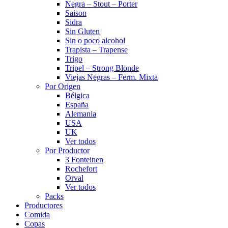
Negra – Stout – Porter
Saison
Sidra
Sin Gluten
Sin o poco alcohol
Trapista – Trapense
Trigo
Tripel – Strong Blonde
Viejas Negras – Ferm. Mixta
Por Origen
Bélgica
España
Alemania
USA
UK
Ver todos
Por Productor
3 Fonteinen
Rochefort
Orval
Ver todos
Packs
Productores
Comida
Copas