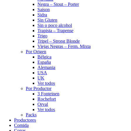
Negra – Stout – Porter
Saison
Sidra
Sin Gluten
Sin o poco alcohol
Trapista – Trapense
Trigo
Tripel – Strong Blonde
Viejas Negras – Ferm. Mixta
Por Origen
Bélgica
España
Alemania
USA
UK
Ver todos
Por Productor
3 Fonteinen
Rochefort
Orval
Ver todos
Packs
Productores
Comida
Copas