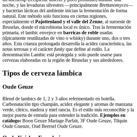
noche, y las levaduras silvestres —principalmente
Brettanomyces
—
y bacterias lácticas del ambiente inician la fermentación de forma
natural. Este método solo funciona en ciertas regiones,
especialmente el
Pajottenland y el valle del Zenne
, al suroeste de
Bruselas, donde el microbioma local es único. Tras la fermentación
primaria, el lambic envejece en
barricas de roble
usadas
(típicamente reutilizadas de vino o whisky) durante uno, dos o tres
años. Esta crianza prolongada desarrolla la acidez característica, las
notas terrosas y el carácter
funky
que define al estilo. La
denominación Lambic está protegida y solo puede usarse para
cervezas elaboradas en la región de Bruselas y sus alrededores.
Tipos de cerveza lámbica
Oude Geuze
Blend de lambics de 1, 2 y 3 años refermentado en botella.
Carbonatación tipo champán, acidez elegante y aromas de manzana
verde, cítrico, madera y miel rancia. Es el estilo más reconocible y la
mejor puerta de entrada para entender la tradición.
Ejemplos en
catálogo:
Boon Geuze Mariage Parfait, 3F Oude Geuze, Tilquin
Oude Gueuze, Oud Beersel Oude Geuze.