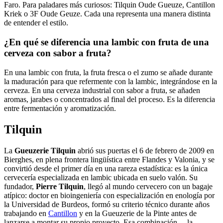
Faro. Para paladares más curiosos: Tilquin Oude Gueuze, Cantillon
Kriek o 3F Oude Geuze. Cada una representa una manera distinta
de entender el estilo.
¿En qué se diferencia una lambic con fruta de una
cerveza con sabor a fruta?
En una lambic con fruta, la fruta fresca o el zumo se añade durante
la maduración para que refermente con la lambic, integrándose en la
cerveza. En una cerveza industrial con sabor a fruta, se añaden
aromas, jarabes o concentrados al final del proceso. Es la diferencia
entre fermentación y aromatización.
Tilquin
La
Gueuzerie Tilquin
abrió sus puertas el 6 de febrero de 2009 en
Bierghes, en plena frontera lingüística entre Flandes y Valonia, y se
convirtió desde el primer día en una rareza estadística: es la única
cervecería especializada en lambic ubicada en suelo valón. Su
fundador,
Pierre Tilquin
, llegó al mundo cervecero con un bagaje
atípico: doctor en bioingeniería con especialización en enología por
la Universidad de Burdeos, formó su criterio técnico durante años
trabajando en
Cantillon
y en la Gueuzerie de la Pinte antes de
lanzarse a montar su propio proyecto. Esa combinación —la