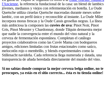
l'Ancienne
, la referencia fundacional de la casa: un blend de lambics
jóvenes, medianos y viejos con refermentación en botella. La Oude
Quetsche utiliza ciruelas Quetsche maceradas durante meses sobre
lambic, con un perfil único y reconocible al instante. La Oude Mûre
incorpora moras frescas y la Oude Cassis grosellas negras. La línea
más ambiciosa la componen las
cuvées de uva
: Pinot Noir, Pinot
Gris, Pinot Meunier y Chardonnay, donde Tilquin demuestra mejor
que nadie la convergencia entre el mundo del vino natural y la
cerveza de fermentación espontánea. Completan el catálogo
proyectos colaborativos como las Cuvée Mama con bodegueros
amigos, ediciones limitadas con frutas estacionales como saúco,
melocotón rojo o membrillo, y blends experimentales como la
Stillenacht navideña. Cada referencia llega numerada y datada, una
transparencia de añada heredada directamente del mundo del vino.
Si no sabías ​
donde comprar la mejor cerveza belga online
​, no te
preocupes, ya estás en el sitio correcto... ésta es tu tienda online!