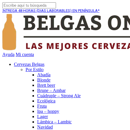
48 HORAS (DIAS LABORABLES) EN PENÍNSULA*
ENVÍO G
Ayuda
Mi cuenta
Cervezas Belgas
Por Estilo
Abadía
Blonde
Brett beer
Brune – Ambar
Cuádruple – Strong Ale
Ecológica
Fruta
Ipa – hoppy
Lager
Lámbica – Lambic
Navidad