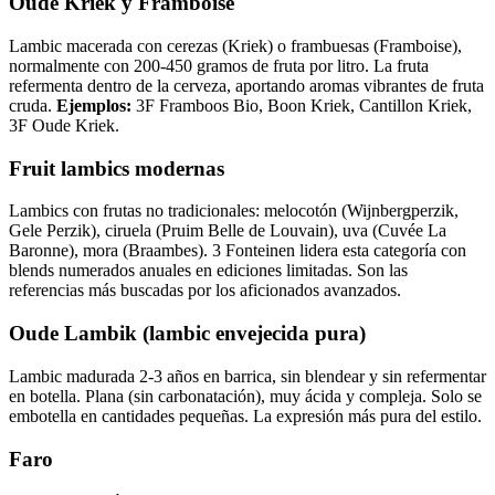
Oude Kriek y Framboise
Lambic macerada con cerezas (Kriek) o frambuesas (Framboise),
normalmente con 200-450 gramos de fruta por litro. La fruta
refermenta dentro de la cerveza, aportando aromas vibrantes de fruta
cruda.
Ejemplos:
3F Framboos Bio, Boon Kriek, Cantillon Kriek,
3F Oude Kriek.
Fruit lambics modernas
Lambics con frutas no tradicionales: melocotón (Wijnbergperzik,
Gele Perzik), ciruela (Pruim Belle de Louvain), uva (Cuvée La
Baronne), mora (Braambes). 3 Fonteinen lidera esta categoría con
blends numerados anuales en ediciones limitadas. Son las
referencias más buscadas por los aficionados avanzados.
Oude Lambik (lambic envejecida pura)
Lambic madurada 2-3 años en barrica, sin blendear y sin refermentar
en botella. Plana (sin carbonatación), muy ácida y compleja. Solo se
embotella en cantidades pequeñas. La expresión más pura del estilo.
Faro