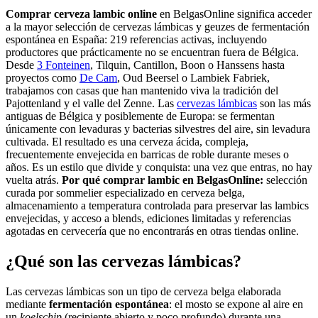
Comprar cerveza lambic online
en BelgasOnline significa acceder
a la mayor selección de cervezas lámbicas y geuzes de fermentación
espontánea en España: 219 referencias activas, incluyendo
productores que prácticamente no se encuentran fuera de Bélgica.
Desde
3 Fonteinen
, Tilquin, Cantillon, Boon o Hanssens hasta
proyectos como
De Cam
, Oud Beersel o Lambiek Fabriek,
trabajamos con casas que han mantenido viva la tradición del
Pajottenland y el valle del Zenne. Las
cervezas lámbicas
son las más
antiguas de Bélgica y posiblemente de Europa: se fermentan
únicamente con levaduras y bacterias silvestres del aire, sin levadura
cultivada. El resultado es una cerveza ácida, compleja,
frecuentemente envejecida en barricas de roble durante meses o
años. Es un estilo que divide y conquista: una vez que entras, no hay
vuelta atrás.
Por qué comprar lambic en BelgasOnline:
selección
curada por sommelier especializado en cerveza belga,
almacenamiento a temperatura controlada para preservar las lambics
envejecidas, y acceso a blends, ediciones limitadas y referencias
agotadas en cervecería que no encontrarás en otras tiendas online.
¿Qué son las cervezas lámbicas?
Las cervezas lámbicas son un tipo de cerveza belga elaborada
mediante
fermentación espontánea
: el mosto se expone al aire en
un
koelschip
(recipiente abierto y poco profundo) durante una