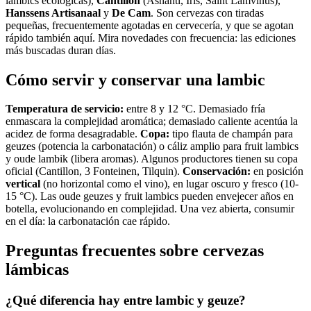
lambics ecológicas),
Cantillon
(Ashanti, Iris, Saint Lamvinus),
Hanssens Artisanaal
y
De Cam
. Son cervezas con tiradas
pequeñas, frecuentemente agotadas en cervecería, y que se agotan
rápido también aquí. Mira novedades con frecuencia: las ediciones
más buscadas duran días.
Cómo servir y conservar una lambic
Temperatura de servicio:
entre 8 y 12 °C. Demasiado fría
enmascara la complejidad aromática; demasiado caliente acentúa la
acidez de forma desagradable.
Copa:
tipo flauta de champán para
geuzes (potencia la carbonatación) o cáliz amplio para fruit lambics
y oude lambik (libera aromas). Algunos productores tienen su copa
oficial (Cantillon, 3 Fonteinen, Tilquin).
Conservación:
en posición
vertical
(no horizontal como el vino), en lugar oscuro y fresco (10-
15 °C). Las oude geuzes y fruit lambics pueden envejecer años en
botella, evolucionando en complejidad. Una vez abierta, consumir
en el día: la carbonatación cae rápido.
Preguntas frecuentes sobre cervezas
lámbicas
¿Qué diferencia hay entre lambic y geuze?