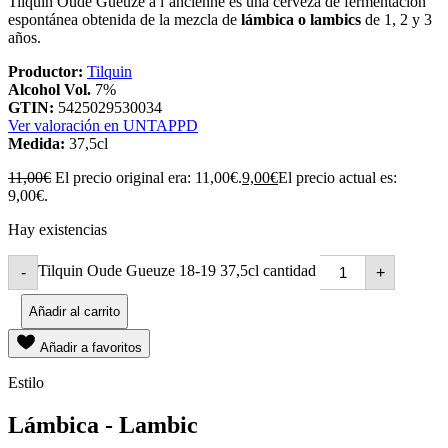
Tilquin Oude Gueuze à l’ancienne es una cerveza de fermentación
espontánea obtenida de la mezcla de
lámbica o lambics
de 1, 2 y 3
años.
Productor:
Tilquin
Alcohol Vol.
7%
GTIN:
5425029530034
Ver valoración en UNTAPPD
Medida:
37,5cl
11,00
€
El precio original era: 11,00€.
9,00
€
El precio actual es:
9,00€.
Hay existencias
Tilquin Oude Gueuze 18-19 37,5cl cantidad
-
+
Añadir al carrito
Añadir a favoritos
Estilo
Lámbica - Lambic