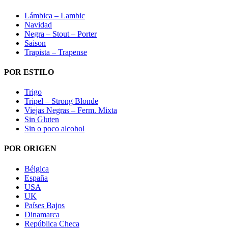
Lámbica – Lambic
Navidad
Negra – Stout – Porter
Saison
Trapista – Trapense
POR ESTILO
Trigo
Tripel – Strong Blonde
Viejas Negras – Ferm. Mixta
Sin Gluten
Sin o poco alcohol
POR ORIGEN
Bélgica
España
USA
UK
Países Bajos
Dinamarca
República Checa