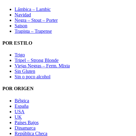
Lámbica – Lambic
Navidad
Negra – Stout – Porter
Saison
Trapista – Trapense
POR ESTILO
Trigo
Tripel – Strong Blonde
Viejas Negras – Ferm. Mixta
Sin Gluten
Sin o poco alcohol
POR ORIGEN
Bélgica
España
USA
UK
Países Bajos
Dinamarca
República Checa