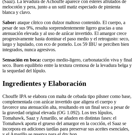
(Saaz). La levadura de Achouffe aparece con ésteres afrutados de
melocotón y pera, junto a un sutil matiz especiado de pimienta
blanca y clavo.
Sabor:
ataque cítrico con dulzor maltoso contenido. El cuerpo, a
pesar de sus 9%, resulta sorprendentemente ligero gracias a una
atenuación elevada y al uso de azúcar invertido. El amargor crece
progresivamente hasta dominar el paso medio y el retrogusto: seco,
largo y lupulado, con eco de pomelo. Los 59 IBU se perciben bien
integrados, nunca agresivos.
Sensación en boca:
cuerpo medio-ligero, carbonatación viva y final
seco. Buen equilibrio entre la textura cremosa de la levadura belga y
la sequedad del lúpulo.
Ingredientes y Elaboración
Chouffe IPA se elabora con malta de cebada tipo pilsner como base,
complementada con azúcar invertido que aligera el cuerpo y
favorece una atenuación alta, resultando en un final seco a pesar de
la gravedad original elevada (OG 1.092). Los tres lúpulos,
Tomahawk, Saaz y Amarillo, se añaden en distintas fases: el
Tomahawk aporta el grueso del amargor en la cocción, el Saaz se
incorpora en adiciones tardías para preservar sus aceites esenciales,
y el Amarillo se reserva para el dry hop.