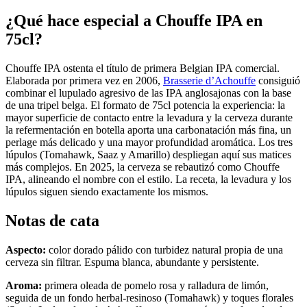
¿Qué hace especial a Chouffe IPA en
75cl?
Chouffe IPA ostenta el título de primera Belgian IPA comercial.
Elaborada por primera vez en 2006,
Brasserie d’Achouffe
consiguió
combinar el lupulado agresivo de las IPA anglosajonas con la base
de una tripel belga. El formato de 75cl potencia la experiencia: la
mayor superficie de contacto entre la levadura y la cerveza durante
la refermentación en botella aporta una carbonatación más fina, un
perlage más delicado y una mayor profundidad aromática. Los tres
lúpulos (Tomahawk, Saaz y Amarillo) despliegan aquí sus matices
más complejos. En 2025, la cerveza se rebautizó como Chouffe
IPA, alineando el nombre con el estilo. La receta, la levadura y los
lúpulos siguen siendo exactamente los mismos.
Notas de cata
Aspecto:
color dorado pálido con turbidez natural propia de una
cerveza sin filtrar. Espuma blanca, abundante y persistente.
Aroma:
primera oleada de pomelo rosa y ralladura de limón,
seguida de un fondo herbal-resinoso (Tomahawk) y toques florales