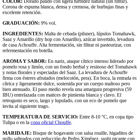
COLOR:
Dorado pálido con ligera turbidez natural (sin filtrar).
Corona de espuma blanca, densa y cremosa, de burbujas finas y
excelente retención.
GRADUACIÓN:
9% vol.
INGREDIENTES:
Malta de cebada (pilsner), lúpulos Tomahawk,
Saaz y Amarillo (dry hop con Amarillo), azúcar invertido, levadura
de casa Achouffe. Alta fermentación, sin filtrar ni pasteurizar, con
refermentación en botella.
AROMA Y SABOR:
En nariz, ataque cítrico intenso liderado por
pomelo rosa y limón, con un fondo herbal y resinoso del Tomahawk
y notas florales y especiadas del Saaz. La levadura de Achouffe
firma con ésteres afrutados (melocotón, pera). En boca, la entrada es
cítrica y ligeramente dulce, sostenida por un cuerpo maltoso pero
bien atenuado. El paso medio revela una amargura progresiva (59
IBU) entrelazada con matices de pimienta blanca y clavo. El
retrogusto es seco, largo y lupulado, con un eco de pomelo que
invita al siguiente trago.
TEMPERATURA DE SERVICIO:
Entre 8-10 °C, en copa tipo
Tulipa o en la
copa oficial Chouffe
.
MARIDAJE:
Bisque de bogavante con salsa rouille, higaditos de
pollo salteados con reducción de Pedro Ximénez, sushi picante con