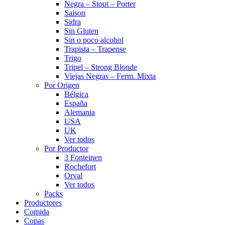
Negra – Stout – Porter
Saison
Sidra
Sin Gluten
Sin o poco alcohol
Trapista – Trapense
Trigo
Tripel – Strong Blonde
Viejas Negras – Ferm. Mixta
Por Origen
Bélgica
España
Alemania
USA
UK
Ver todos
Por Productor
3 Fonteinen
Rochefort
Orval
Ver todos
Packs
Productores
Comida
Copas