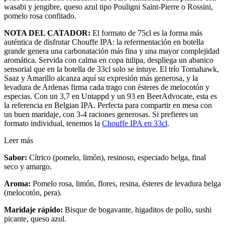
wasabi y jengibre, queso azul tipo Pouligni Saint-Pierre o Rossini,
pomelo rosa confitado.
NOTA DEL CATADOR:
El formato de 75cl es la forma más
auténtica de disfrutar Chouffe IPA: la refermentación en botella
grande genera una carbonatación más fina y una mayor complejidad
aromática. Servida con calma en copa tulipa, despliega un abanico
sensorial que en la botella de 33cl solo se intuye. El trío Tomahawk,
Saaz y Amarillo alcanza aquí su expresión más generosa, y la
levadura de Ardenas firma cada trago con ésteres de melocotón y
especias. Con un 3,7 en Untappd y un 93 en BeerAdvocate, esta es
la referencia en Belgian IPA. Perfecta para compartir en mesa con
un buen maridaje, con 3-4 raciones generosas. Si prefieres un
formato individual, tenemos la
Chouffe IPA en 33cl
.
Leer más
Sabor:
Cítrico (pomelo, limón), resinoso, especiado belga, final
seco y amargo.
Aroma:
Pomelo rosa, limón, flores, resina, ésteres de levadura belga
(melocotón, pera).
Maridaje rápido:
Bisque de bogavante, higaditos de pollo, sushi
picante, queso azul.