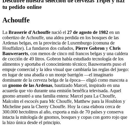
Descubre nuestra selección de cervezas Tripel y haz
tu pedido online
Achouffe
La
Brasserie d'Achouffe
nació el
27 de agosto de 1982
en un
cobertizo de Achouffe, una aldea perdida en los bosques de las
Ardenas belgas, en la provincia de Luxemburgo (comuna de
Houffalize). La fundaron dos cuñados,
Pierre Gobron
y
Chris
Bauweraerts
, con menos de cinco mil francos belgas y una caldera
de cocción de 49 litros. Gobron había estudiado tecnología de los
alimentos y aportaba el conocimiento técnico; Bauweraerts puso el
empuje comercial y la idea visual que cambiaría las reglas del juego:
en lugar de una abadía o un monje barrigón —el imaginario
dominante de la cerveza belga de la época— eligió como mascota a
un
gnomo de las Ardenas
, bautizado Marcel, inspirado en una
acuarela que vio durante una emisión benéfica televisada. Aquel
gnomo arrastró a una familia entera: Marcel para La Chouffe,
Malcolm el escocés para Mc Chouffe, Matthew para la Houblon y
Micheline para la Cherry Chouffe. Hoy la casa elabora cerca de
300.000 hectolitros al año, exporta a más de 70 países y conserva
intacta la mitología de gnomos, bosques y copas con gorro rojo que
la hizo única desde el principio.