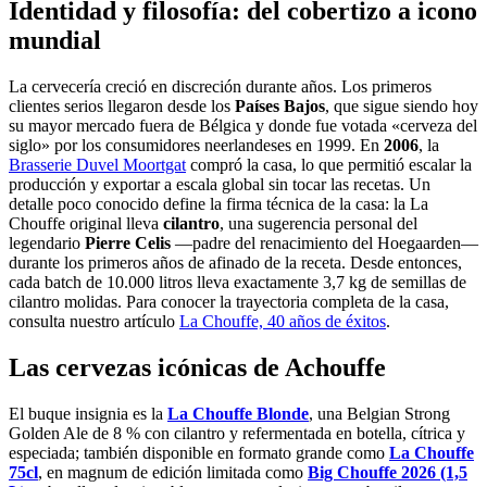
Identidad y filosofía: del cobertizo a icono
mundial
La cervecería creció en discreción durante años. Los primeros
clientes serios llegaron desde los
Países Bajos
, que sigue siendo hoy
su mayor mercado fuera de Bélgica y donde fue votada «cerveza del
siglo» por los consumidores neerlandeses en 1999. En
2006
, la
Brasserie Duvel Moortgat
compró la casa, lo que permitió escalar la
producción y exportar a escala global sin tocar las recetas. Un
detalle poco conocido define la firma técnica de la casa: la La
Chouffe original lleva
cilantro
, una sugerencia personal del
legendario
Pierre Celis
—padre del renacimiento del Hoegaarden—
durante los primeros años de afinado de la receta. Desde entonces,
cada batch de 10.000 litros lleva exactamente 3,7 kg de semillas de
cilantro molidas. Para conocer la trayectoria completa de la casa,
consulta nuestro artículo
La Chouffe, 40 años de éxitos
.
Las cervezas icónicas de Achouffe
El buque insignia es la
La Chouffe Blonde
, una Belgian Strong
Golden Ale de 8 % con cilantro y refermentada en botella, cítrica y
especiada; también disponible en formato grande como
La Chouffe
75cl
, en magnum de edición limitada como
Big Chouffe 2026 (1,5