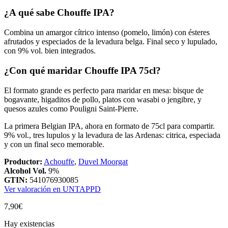
¿A qué sabe Chouffe IPA?
Combina un amargor cítrico intenso (pomelo, limón) con ésteres
afrutados y especiados de la levadura belga. Final seco y lupulado,
con 9% vol. bien integrados.
¿Con qué maridar Chouffe IPA 75cl?
El formato grande es perfecto para maridar en mesa: bisque de
bogavante, higaditos de pollo, platos con wasabi o jengibre, y
quesos azules como Pouligni Saint-Pierre.
La primera Belgian IPA, ahora en formato de 75cl para compartir.
9% vol., tres lupulos y la levadura de las Ardenas: citrica, especiada
y con un final seco memorable.
Productor:
Achouffe
,
Duvel Moorgat
Alcohol Vol.
9%
GTIN:
541076930085
Ver valoración en UNTAPPD
7,90
€
Hay existencias