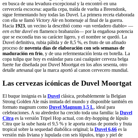
en busca de una levadura excepcional y la encontró en una
cervecería escocesa: aquella cepa, traída de vuelta a Breendonk,
sigue fermentando hoy todas las Duvel. La primera receta elaborada
con ella se llamó
Victory Ale
en homenaje al final de la guerra.
Hacia
1923
, un vecino la describió como «un verdadero diablo» —
een echte duvel
en flamenco brabanzón— por la engañosa potencia
que se escondía tras su carácter ligero, y el nombre se quedó. La
Duvel definitiva, rubia pálida y de 8,5 %, es fruto de un afinado
proceso de
noventa días de elaboración con seis semanas de
maduración en frío
, y de una refermentación lenta en botella. La
copa tulipa que hoy es estándar para casi cualquier cerveza belga
fuerte fue diseñada por Duvel Moortgat en los años sesenta, otro
detalle artesanal que la marca aportó al canon cervecero mundial.
Las cervezas icónicas de Duvel Moortgat
El buque insignia es la
Duvel
clásica, probablemente la Belgian
Strong Golden Ale más imitada del mundo y disponible también en
formato magnum como
Duvel Magnum 1,5 L
, ideal para
celebraciones. A su alrededor ha crecido toda una familia: la
Duvel
Citra
es la versión Tripel Hop actual, con dry-hopping de lúpulo
Citra que la sube hasta el 9,5 % y le aporta notas de pomelo y fruta
tropical sobre la sequedad diabólica original; la
Duvel 6,66
es la
versión más liviana y lupulada con seis lúpulos, trigo y piel de