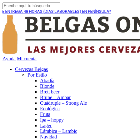
A
48 HORAS (DIAS LABORABLES) EN PENÍNSULA*
ENVÍO 
Ayuda
Mi cuenta
Cervezas Belgas
Por Estilo
Abadía
Blonde
Brett beer
Brune – Ambar
Cuádruple – Strong Ale
Ecológica
Fruta
Ipa – hoppy
Lager
Lámbica – Lambic
Navidad