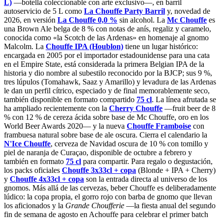
L)
—botella coleccionable con arte exclusivo—, en barril
autoservicio de 5 L como
La Chouffe Party Barril
y, novedad de
2026, en versión
La Chouffe 0,0 %
sin alcohol. La
Mc Chouffe
es
una Brown Ale belga de 8 % con notas de anís, regaliz y caramelo,
conocida como «la Scotch de las Ardenas» en homenaje al gnomo
Malcolm. La
Chouffe IPA (Houblon)
tiene un lugar histórico:
encargada en 2005 por el importador estadounidense para una cata
en el Empire State, está considerada la primera Belgian IPA de la
historia y dio nombre al subestilo reconocido por la BJCP; sus 9 %,
tres lúpulos (Tomahawk, Saaz y Amarillo) y levadura de las Ardenas
le dan un perfil cítrico, especiado y de final memorablemente seco,
también disponible en formato compartido
75 cl
. La línea afrutada se
ha ampliado recientemente con la
Cherry Chouffe
—fruit beer de 8
% con 12 % de cereza ácida sobre base de Mc Chouffe, oro en los
World Beer Awards 2020— y la nueva
Chouffe Framboise
con
frambuesa natural sobre base de ale oscura. Cierra el calendario la
N'Ice Chouffe
, cerveza de Navidad oscura de 10 % con tomillo y
piel de naranja de Curaçao, disponible de octubre a febrero y
también en formato
75 cl
para compartir. Para regalo o degustación,
los packs oficiales
Chouffe 3x33cl + copa
(Blonde + IPA + Cherry)
y
Chouffe 4x33cl + copa
son la entrada directa al universo de los
gnomos. Más allá de las cervezas, beber Chouffe es deliberadamente
lúdico: la copa propia, el gorro rojo con barba de gnomo que llevan
los aficionados y la
Grande Choufferie
—la fiesta anual del segundo
fin de semana de agosto en Achouffe para celebrar el primer batch