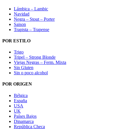
Lámbica – Lambic
Navidad
Negra – Stout – Porter
Saison
Trapista – Trapense
POR ESTILO
Trigo
Tripel – Strong Blonde
Viejas Negras – Ferm. Mixta
Sin Gluten
Sin o poco alcohol
POR ORIGEN
Bélgica
España
USA
UK
Países Bajos
Dinamarca
República Checa