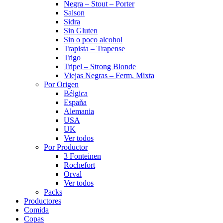
Negra – Stout – Porter
Saison
Sidra
Sin Gluten
Sin o poco alcohol
Trapista – Trapense
Trigo
Tripel – Strong Blonde
Viejas Negras – Ferm. Mixta
Por Origen
Bélgica
España
Alemania
USA
UK
Ver todos
Por Productor
3 Fonteinen
Rochefort
Orval
Ver todos
Packs
Productores
Comida
Copas