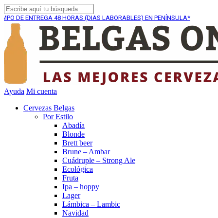
ENTREGA
48 HORAS (DIAS LABORABLES) EN PENÍNSULA*
Ayuda
Mi cuenta
Cervezas Belgas
Por Estilo
Abadía
Blonde
Brett beer
Brune – Ambar
Cuádruple – Strong Ale
Ecológica
Fruta
Ipa – hoppy
Lager
Lámbica – Lambic
Navidad