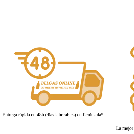
Añadir al carrito
Entrega rápida en 48h (días laborables) en Península*
La mejor 