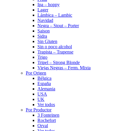
Ipa – hoppy
Lager
Lámbica – Lambic
Navidad
Negra – Stout – Porter
Saison
Sidra
Sin Gluten
Sin o poco alcohol
Trapista – Trapense
Trigo
Tripel – Strong Blonde
Viejas Negras – Ferm. Mixta
Por Origen
Bélgica
España
Alemania
USA
UK
Ver todos
Por Productor
3 Fonteinen
Rochefort
Orval
Ver todos