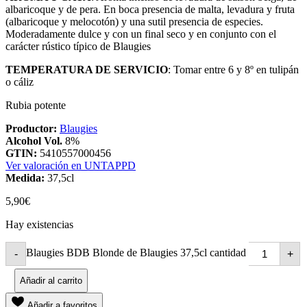
albaricoque y de pera. En boca presencia de malta, levadura y fruta
(albaricoque y melocotón) y una sutil presencia de especies.
Moderadamente dulce y con un final seco y en conjunto con el
carácter rústico típico de Blaugies
TEMPERATURA DE SERVICIO
: Tomar entre 6 y 8º en tulipán
o cáliz
Rubia potente
Productor:
Blaugies
Alcohol Vol.
8%
GTIN:
5410557000456
Ver valoración en UNTAPPD
Medida:
37,5cl
5,90
€
Hay existencias
Blaugies BDB Blonde de Blaugies 37,5cl cantidad
-
+
Añadir al carrito
Añadir a favoritos