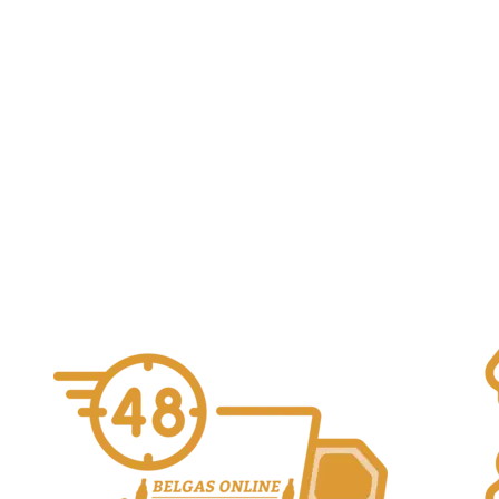
3f Framboos bio 22/23 #91 37,5cl
16,00
€
3 Fonteinen
Alcohol Vol. 6.3%
Añadir al
carrito