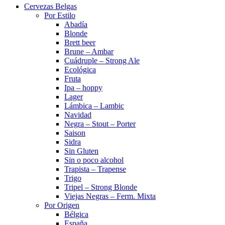
Cervezas Belgas
Por Estilo
Abadía
Blonde
Brett beer
Brune – Ambar
Cuádruple – Strong Ale
Ecológica
Fruta
Ipa – hoppy
Lager
Lámbica – Lambic
Navidad
Negra – Stout – Porter
Saison
Sidra
Sin Gluten
Sin o poco alcohol
Trapista – Trapense
Trigo
Tripel – Strong Blonde
Viejas Negras – Ferm. Mixta
Por Origen
Bélgica
España