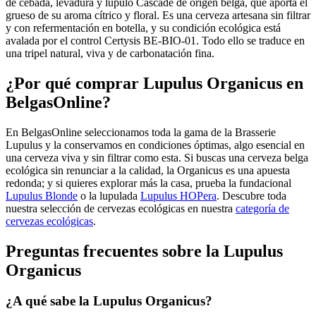
de cebada, levadura y lúpulo Cascade de origen belga, que aporta el
grueso de su aroma cítrico y floral. Es una cerveza artesana sin filtrar
y con refermentación en botella, y su condición ecológica está
avalada por el control Certysis BE-BIO-01. Todo ello se traduce en
una tripel natural, viva y de carbonatación fina.
¿Por qué comprar Lupulus Organicus en
BelgasOnline?
En BelgasOnline seleccionamos toda la gama de la Brasserie
Lupulus y la conservamos en condiciones óptimas, algo esencial en
una cerveza viva y sin filtrar como esta. Si buscas una cerveza belga
ecológica sin renunciar a la calidad, la Organicus es una apuesta
redonda; y si quieres explorar más la casa, prueba la fundacional
Lupulus Blonde
o la lupulada
Lupulus HOPera
. Descubre toda
nuestra selección de cervezas ecológicas en nuestra
categoría de
cervezas ecológicas
.
Preguntas frecuentes sobre la Lupulus
Organicus
¿A qué sabe la Lupulus Organicus?