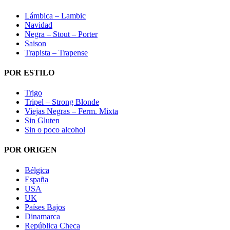
Lámbica – Lambic
Navidad
Negra – Stout – Porter
Saison
Trapista – Trapense
POR ESTILO
Trigo
Tripel – Strong Blonde
Viejas Negras – Ferm. Mixta
Sin Gluten
Sin o poco alcohol
POR ORIGEN
Bélgica
España
USA
UK
Países Bajos
Dinamarca
República Checa