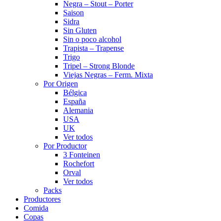
Negra – Stout – Porter
Saison
Sidra
Sin Gluten
Sin o poco alcohol
Trapista – Trapense
Trigo
Tripel – Strong Blonde
Viejas Negras – Ferm. Mixta
Por Origen
Bélgica
España
Alemania
USA
UK
Ver todos
Por Productor
3 Fonteinen
Rochefort
Orval
Ver todos
Packs
Productores
Comida
Copas