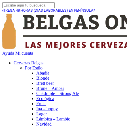
8 HORAS (DIAS LABORABLES) EN PENÍNSULA*
ENVÍO GR
Ayuda
Mi cuenta
Cervezas Belgas
Por Estilo
Abadía
Blonde
Brett beer
Brune – Ambar
Cuádruple – Strong Ale
Ecológica
Fruta
Ipa – hoppy
Lager
Lámbica – Lambic
Navidad