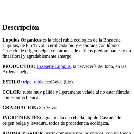
Descripción
Lupulus Organicus
es la tripel rubia ecológica de la Brasserie
Lupulus, de 8,5 % vol., certificada bio y elaborada con lúpulo
Cascade de origen belga, con aromas de cítricos predominantes y un
final floral y agradablemente amargo.
PRODUCTOR:
Brasserie Lupulus
, la cervecería del lobo, en las
Ardenas belgas.
ESTILO:
tripel rubia
ecológica (bio).
COLOR:
rubia muy pálida y ligeramente velada al no estar filtrada,
con espuma blanca.
GRADUACIÓN:
8,5 % vol.
INGREDIENTES:
agua, malta de cebada, lúpulo Cascade de
origen belga y levadura, todos de procedencia ecológica.
AROMA Y SABOR:
nariz dominada por los cítricos, con un fondo