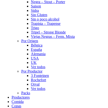
Negra – Stout – Porter
Saison
Sidra
Sin Gluten
Sin o poco alcohol
Trapista – Trapense
Trigo
Tripel – Strong Blonde
Viejas Negras – Ferm. Mixta
Por Origen
Bélgica
España
Alemania
USA
UK
Ver todos
Por Productor
3 Fonteinen
Rochefort
Orval
Ver todos
Packs
Productores
Comida
Copas