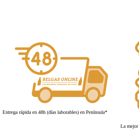
Añadir al carrito
Entrega rápida en 48h (días laborables) en Península*
La mejor 