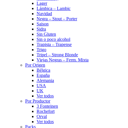
Lager
Lámbica – Lambic
Navidad
Negra – Stout – Porter
Saison
Sidra
Sin Gluten
Sin o poco alcohol
Trapista – Trapense
Trigo
Tripel – Strong Blonde
Viejas Negras – Ferm. Mixta
Por Origen
Bélgica
España
Alemania
USA
UK
Ver todos
Por Productor
3 Fonteinen
Rochefort
Orval
Ver todos
Packs