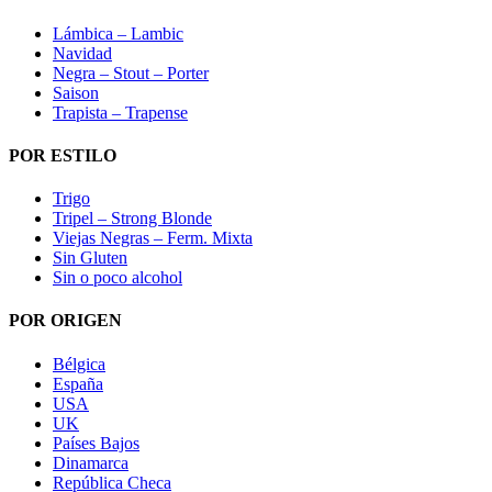
Lámbica – Lambic
Navidad
Negra – Stout – Porter
Saison
Trapista – Trapense
POR ESTILO
Trigo
Tripel – Strong Blonde
Viejas Negras – Ferm. Mixta
Sin Gluten
Sin o poco alcohol
POR ORIGEN
Bélgica
España
USA
UK
Países Bajos
Dinamarca
República Checa