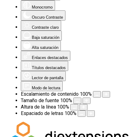
Monocromo
Oscuro Contraste
Contraste claro
Baja saturación
Alta saturación
Enlaces destacados
Títulos destacados
Lector de pantalla
Modo de lectura
Escalamiento de contenido
100
%
Tamaño de fuente
100
%
Altura de la línea
100
%
Espaciado de letras
100
%