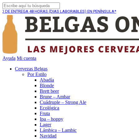
REGA
48 HORAS (DIAS LABORABLES) EN PENÍNSULA*
EN
Ayuda
Mi cuenta
Cervezas Belgas
Por Estilo
Abadía
Blonde
Brett beer
Brune – Ambar
Cuádruple – Strong Ale
Ecológica
Fruta
Ipa – hoppy
Lager
Lámbica – Lambic
Navidad