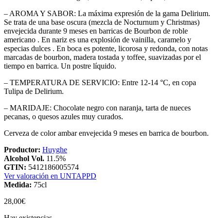
– AROMA Y SABOR: La máxima expresión de la gama Delirium.
Se trata de una base oscura (mezcla de Nocturnum y Christmas)
envejecida durante 9 meses en barricas de Bourbon de roble
americano . En nariz es una explosión de vainilla, caramelo y
especias dulces . En boca es potente, licorosa y redonda, con notas
marcadas de bourbon, madera tostada y toffee, suavizadas por el
tiempo en barrica. Un postre líquido.
– TEMPERATURA DE SERVICIO: Entre 12-14 °C, en copa
Tulipa de Delirium.
– MARIDAJE: Chocolate negro con naranja, tarta de nueces
pecanas, o quesos azules muy curados.
Cerveza de color ambar envejecida 9 meses en barrica de bourbon.
Productor:
Huyghe
Alcohol Vol.
11.5%
GTIN:
5412186005574
Ver valoración en UNTAPPD
Medida:
75cl
28,00
€
Hay existencias