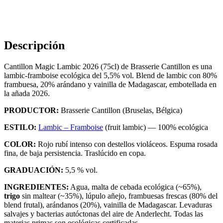
Descripción
Cantillon Magic Lambic 2026 (75cl) de Brasserie Cantillon es una
lambic-framboise ecológica del 5,5% vol. Blend de lambic con 80%
frambuesa, 20% arándano y vainilla de Madagascar, embotellada en
la añada 2026.
PRODUCTOR:
Brasserie Cantillon (Bruselas, Bélgica)
ESTILO:
Lambic – Framboise
(fruit lambic) — 100% ecológica
COLOR:
Rojo rubí intenso con destellos violáceos. Espuma rosada
fina, de baja persistencia. Traslúcido en copa.
GRADUACIÓN:
5,5 % vol.
INGREDIENTES:
Agua, malta de cebada ecológica (~65%),
trigo
sin maltear (~35%), lúpulo añejo, frambuesas frescas (80% del
blend frutal), arándanos (20%), vainilla de Madagascar. Levaduras
salvajes y bacterias autóctonas del aire de Anderlecht. Todas las
materias primas son ecológicas certificadas.