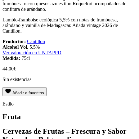
frambuesa o con quesos azules tipo Roquefort acompañados de
confitura de arándano.
Lambic-framboise ecológica 5,5% con notas de frambuesa,
arándano y vainilla de Madagascar. Añada vintage 2026 de
Cantillon.
Productor:
Cantillon
Alcohol Vol.
5.5%
Ver valoración en UNTAPPD
Medida:
75cl
44,00
€
Sin existencias
Añadir a favoritos
Estilo
Fruta
Cervezas de Frutas – Frescura y Sabor