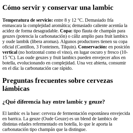
Cómo servir y conservar una lambic
Temperatura de servicio:
entre 8 y 12 °C. Demasiado fría
enmascara la complejidad aromática; demasiado caliente acentúa la
acidez de forma desagradable.
Copa:
tipo flauta de champán para
geuzes (potencia la carbonatación) o cáliz amplio para fruit lambics
y oude lambik (libera aromas). Algunos productores tienen su copa
oficial (Cantillon, 3 Fonteinen, Tilquin).
Conservación:
en posición
vertical
(no horizontal como el vino), en lugar oscuro y fresco (10-
15 °C). Las oude geuzes y fruit lambics pueden envejecer años en
botella, evolucionando en complejidad. Una vez abierta, consumir
en el día: la carbonatación cae rápido.
Preguntas frecuentes sobre cervezas
lámbicas
¿Qué diferencia hay entre lambic y geuze?
El lambic es la base: cerveza de fermentación espontánea envejecida
en barrica. La geuze (Oude Geuze) es un blend de lambics de
distintas edades refermentado en botella, lo que le aporta la
carbonatación tipo champán que la distingue.