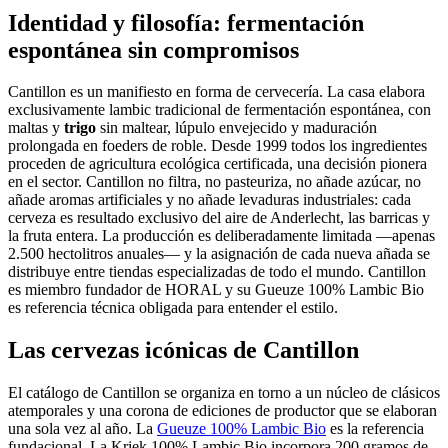
Identidad y filosofía: fermentación
espontánea sin compromisos
Cantillon es un manifiesto en forma de cervecería. La casa elabora
exclusivamente lambic tradicional de fermentación espontánea, con
maltas y
trigo
sin maltear, lúpulo envejecido y maduración
prolongada en foeders de roble. Desde 1999 todos los ingredientes
proceden de agricultura ecológica certificada, una decisión pionera
en el sector. Cantillon no filtra, no pasteuriza, no añade azúcar, no
añade aromas artificiales y no añade levaduras industriales: cada
cerveza es resultado exclusivo del aire de Anderlecht, las barricas y
la fruta entera. La producción es deliberadamente limitada —apenas
2.500 hectolitros anuales— y la asignación de cada nueva añada se
distribuye entre tiendas especializadas de todo el mundo. Cantillon
es miembro fundador de HORAL y su Gueuze 100% Lambic Bio
es referencia técnica obligada para entender el estilo.
Las cervezas icónicas de Cantillon
El catálogo de Cantillon se organiza en torno a un núcleo de clásicos
atemporales y una corona de ediciones de productor que se elaboran
una sola vez al año. La
Gueuze 100% Lambic Bio
es la referencia
fundacional. La Kriek 100% Lambic Bio incorpora 200 gramos de