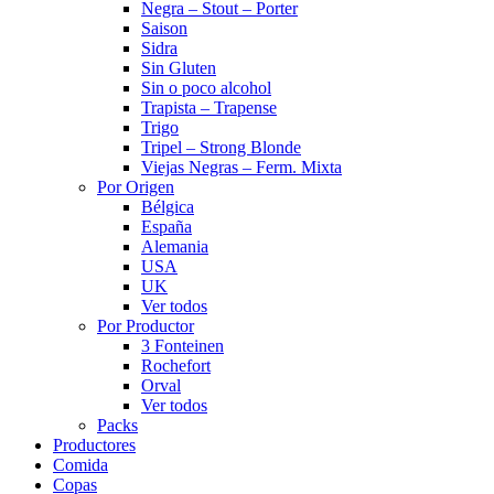
Negra – Stout – Porter
Saison
Sidra
Sin Gluten
Sin o poco alcohol
Trapista – Trapense
Trigo
Tripel – Strong Blonde
Viejas Negras – Ferm. Mixta
Por Origen
Bélgica
España
Alemania
USA
UK
Ver todos
Por Productor
3 Fonteinen
Rochefort
Orval
Ver todos
Packs
Productores
Comida
Copas