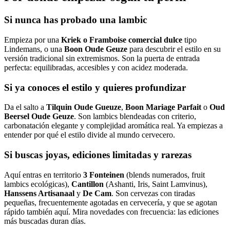
Si nunca has probado una lambic
Empieza por una
Kriek o Framboise comercial dulce
tipo
Lindemans, o una
Boon Oude Geuze
para descubrir el estilo en su
versión tradicional sin extremismos. Son la puerta de entrada
perfecta: equilibradas, accesibles y con acidez moderada.
Si ya conoces el estilo y quieres profundizar
Da el salto a
Tilquin Oude Gueuze
,
Boon Mariage Parfait
o
Oud
Beersel Oude Geuze
. Son lambics blendeadas con criterio,
carbonatación elegante y complejidad aromática real. Ya empiezas a
entender por qué el estilo divide al mundo cervecero.
Si buscas joyas, ediciones limitadas y rarezas
Aquí entras en territorio
3 Fonteinen
(blends numerados, fruit
lambics ecológicas),
Cantillon
(Ashanti, Iris, Saint Lamvinus),
Hanssens Artisanaal
y
De Cam
. Son cervezas con tiradas
pequeñas, frecuentemente agotadas en cervecería, y que se agotan
rápido también aquí. Mira novedades con frecuencia: las ediciones
más buscadas duran días.