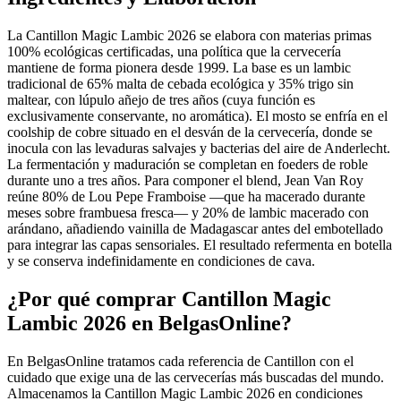
La Cantillon Magic Lambic 2026 se elabora con materias primas
100% ecológicas certificadas, una política que la cervecería
mantiene de forma pionera desde 1999. La base es un lambic
tradicional de 65% malta de cebada ecológica y 35% trigo sin
maltear, con lúpulo añejo de tres años (cuya función es
exclusivamente conservante, no aromática). El mosto se enfría en el
coolship de cobre situado en el desván de la cervecería, donde se
inocula con las levaduras salvajes y bacterias del aire de Anderlecht.
La fermentación y maduración se completan en foeders de roble
durante uno a tres años. Para componer el blend, Jean Van Roy
reúne 80% de Lou Pepe Framboise —que ha macerado durante
meses sobre frambuesa fresca— y 20% de lambic macerado con
arándano, añadiendo vainilla de Madagascar antes del embotellado
para integrar las capas sensoriales. El resultado refermenta en botella
y se conserva indefinidamente en condiciones de cava.
¿Por qué comprar Cantillon Magic
Lambic 2026 en BelgasOnline?
En BelgasOnline tratamos cada referencia de Cantillon con el
cuidado que exige una de las cervecerías más buscadas del mundo.
Almacenamos la Cantillon Magic Lambic 2026 en condiciones