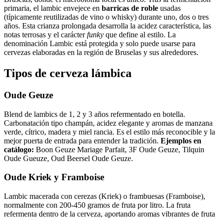
primaria, el lambic envejece en
barricas de roble
usadas
(típicamente reutilizadas de vino o whisky) durante uno, dos o tres
años. Esta crianza prolongada desarrolla la acidez característica, las
notas terrosas y el carácter
funky
que define al estilo. La
denominación Lambic está protegida y solo puede usarse para
cervezas elaboradas en la región de Bruselas y sus alrededores.
Tipos de cerveza lámbica
Oude Geuze
Blend de lambics de 1, 2 y 3 años refermentado en botella.
Carbonatación tipo champán, acidez elegante y aromas de manzana
verde, cítrico, madera y miel rancia. Es el estilo más reconocible y la
mejor puerta de entrada para entender la tradición.
Ejemplos en
catálogo:
Boon Geuze Mariage Parfait, 3F Oude Geuze, Tilquin
Oude Gueuze, Oud Beersel Oude Geuze.
Oude Kriek y Framboise
Lambic macerada con cerezas (Kriek) o frambuesas (Framboise),
normalmente con 200-450 gramos de fruta por litro. La fruta
refermenta dentro de la cerveza, aportando aromas vibrantes de fruta