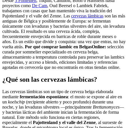
Desde
3 Fonteinen
, Tilquin, Cantillon, Boon o Hanssens hasta
proyectos como
De Cam
, Oud Beersel o Lambiek Fabriek,
trabajamos con casas que han mantenido viva la tradición del
Pajottenland y el valle del Zenne. Las
cervezas lámbicas
son las más
antiguas de Bélgica y posiblemente de Europa: se fermentan
únicamente con levaduras y bacterias silvestres del aire, sin levadura
cultivada. El resultado es una cerveza ácida, compleja,
frecuentemente envejecida en barricas de roble durante meses o
años. Es un estilo que divide y conquista: una vez que entras, no hay
vuelta atrás.
Por qué comprar lambic en BelgasOnline:
selección
curada por sommelier especializado en cerveza belga,
almacenamiento a temperatura controlada para preservar las lambics
envejecidas, y acceso a blends, ediciones limitadas y referencias
agotadas en cervecería que no encontrarás en otras tiendas online.
¿Qué son las cervezas lámbicas?
Las cervezas lámbicas son un tipo de cerveza belga elaborada
mediante
fermentación espontánea
: el mosto se expone al aire en
un
koelschip
(recipiente abierto y poco profundo) durante una
noche, y las levaduras silvestres —principalmente
Brettanomyces
—
y bacterias lácticas del ambiente inician la fermentación de forma
natural. Este método solo funciona en ciertas regiones,
especialmente el
Pajottenland y el valle del Zenne
, al suroeste de
Bruselas, donde el microbioma local es único. Tras la fermentación