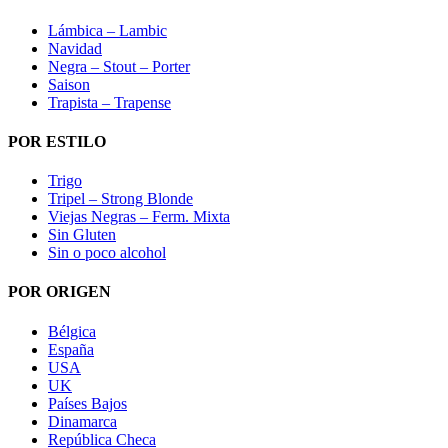
Lámbica – Lambic
Navidad
Negra – Stout – Porter
Saison
Trapista – Trapense
POR ESTILO
Trigo
Tripel – Strong Blonde
Viejas Negras – Ferm. Mixta
Sin Gluten
Sin o poco alcohol
POR ORIGEN
Bélgica
España
USA
UK
Países Bajos
Dinamarca
República Checa