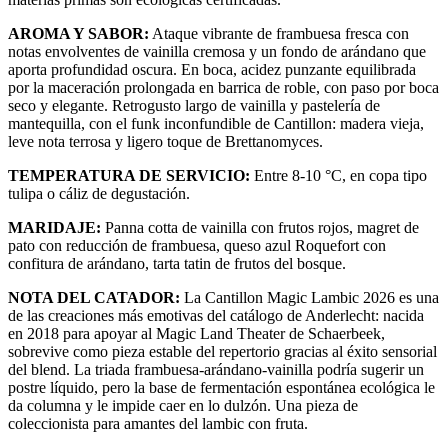
AROMA Y SABOR:
Ataque vibrante de frambuesa fresca con
notas envolventes de vainilla cremosa y un fondo de arándano que
aporta profundidad oscura. En boca, acidez punzante equilibrada
por la maceración prolongada en barrica de roble, con paso por boca
seco y elegante. Retrogusto largo de vainilla y pastelería de
mantequilla, con el funk inconfundible de Cantillon: madera vieja,
leve nota terrosa y ligero toque de Brettanomyces.
TEMPERATURA DE SERVICIO:
Entre 8-10 °C, en copa tipo
tulipa o cáliz de degustación.
MARIDAJE:
Panna cotta de vainilla con frutos rojos, magret de
pato con reducción de frambuesa, queso azul Roquefort con
confitura de arándano, tarta tatin de frutos del bosque.
NOTA DEL CATADOR:
La Cantillon Magic Lambic 2026 es una
de las creaciones más emotivas del catálogo de Anderlecht: nacida
en 2018 para apoyar al Magic Land Theater de Schaerbeek,
sobrevive como pieza estable del repertorio gracias al éxito sensorial
del blend. La triada frambuesa-arándano-vainilla podría sugerir un
postre líquido, pero la base de fermentación espontánea ecológica le
da columna y le impide caer en lo dulzón. Una pieza de
coleccionista para amantes del lambic con fruta.