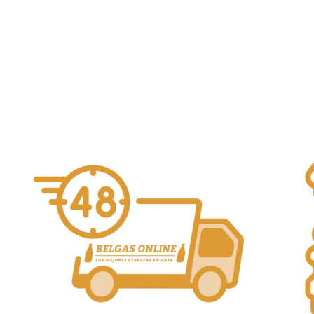
8,90
€
La Calavera
Alcohol Vol. 6.7%
Añadir al carrito