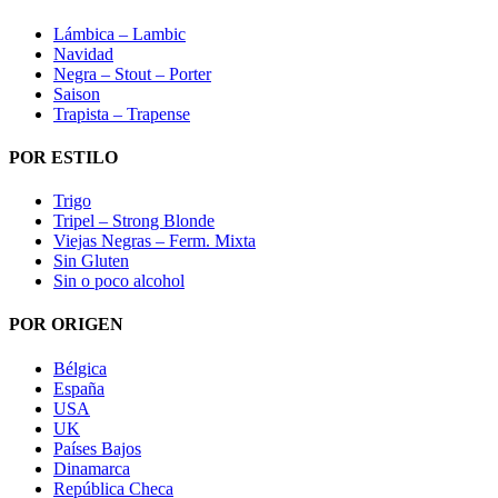
Lámbica – Lambic
Navidad
Negra – Stout – Porter
Saison
Trapista – Trapense
POR ESTILO
Trigo
Tripel – Strong Blonde
Viejas Negras – Ferm. Mixta
Sin Gluten
Sin o poco alcohol
POR ORIGEN
Bélgica
España
USA
UK
Países Bajos
Dinamarca
República Checa