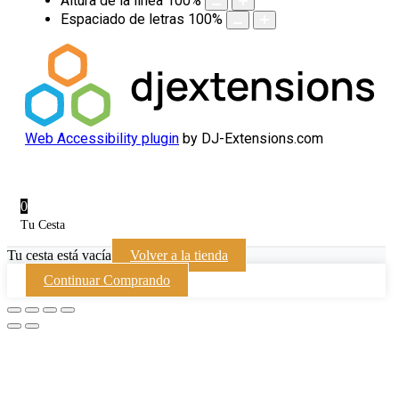
Altura de la línea
100
%
Espaciado de letras
100
%
Web Accessibility plugin
by DJ-Extensions.com
0
Tu Cesta
Tu cesta está vacía
Volver a la tienda
Continuar Comprando