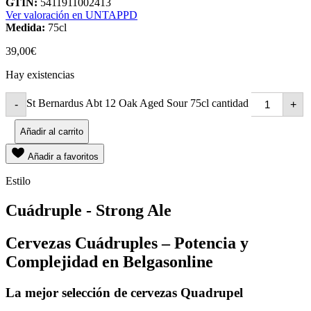
GTIN:
5411911002413
Ver valoración en UNTAPPD
Medida:
75cl
39,00
€
Hay existencias
St Bernardus Abt 12 Oak Aged Sour 75cl cantidad
-
+
Añadir al carrito
Añadir a favoritos
Estilo
Cuádruple - Strong Ale
Cervezas Cuádruples – Potencia y
Complejidad en Belgasonline
La mejor selección de cervezas Quadrupel