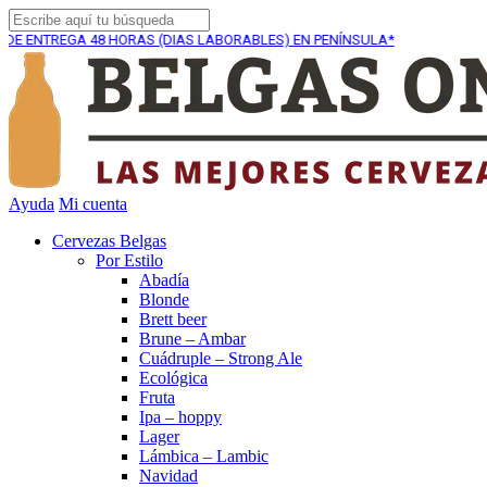
GA
48 HORAS (DIAS LABORABLES) EN PENÍNSULA*
ENVÍO
Ayuda
Mi cuenta
Cervezas Belgas
Por Estilo
Abadía
Blonde
Brett beer
Brune – Ambar
Cuádruple – Strong Ale
Ecológica
Fruta
Ipa – hoppy
Lager
Lámbica – Lambic
Navidad