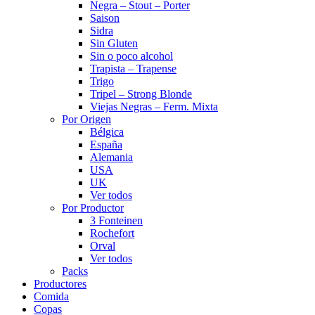
Negra – Stout – Porter
Saison
Sidra
Sin Gluten
Sin o poco alcohol
Trapista – Trapense
Trigo
Tripel – Strong Blonde
Viejas Negras – Ferm. Mixta
Por Origen
Bélgica
España
Alemania
USA
UK
Ver todos
Por Productor
3 Fonteinen
Rochefort
Orval
Ver todos
Packs
Productores
Comida
Copas