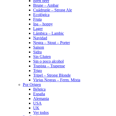
Brett beer
Brune – Ambar
Cuádruple – Strong Ale
Ecológica
Fruta
Ipa – hoppy
Lager
Lámbica – Lambic
Navidad
Negra – Stout – Porter
Saison
Sidra
Sin Gluten
Sin o poco alcohol
Trapista – Trapense
Trigo
Tripel – Strong Blonde
Viejas Negras – Ferm. Mixta
Por Origen
Bélgica
España
Alemania
USA
UK
Ver todos